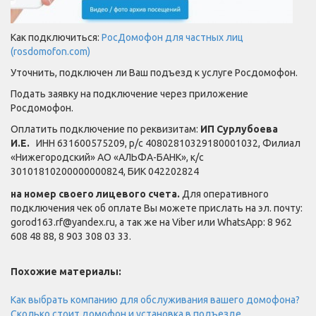
Как подключиться:
РосДомофон для частных лиц
(rosdomofon.com)
Уточнить, подключен ли Ваш подъезд к услуге Росдомофон.
Подать заявку на подключение через приложение
Росдомофон.
Оплатить подключение по реквизитам:
ИП Сурлубоева
И.Е.
ИНН 631600575209,
р/с 40802810329180001032,
Филиал
«Нижегородский»
АО «АЛЬФА-БАНК»,
к/с
30101810200000000824, БИК 042202824
на номер своего лицевого счета.
Для оперативного
подключения чек об оплате Вы можете прислать на эл. почту:
gorod163.rf@yandex.ru, а так же на Viber или WhatsApp: 8 962
608 48 88, 8 903 308 03 33.
Похожие материалы:
Как выбрать компанию для обслуживания вашего домофона?
Сколько стоит домофон и установка в подъезде