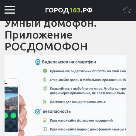
ГОРОД
163
.РФ
Умный домофон.
Приложение
РОСДОМОФОН